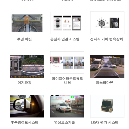
투명 버킷
운전자 연결 시스템
전자식 기어 변속장치
와이즈어라운드뷰모
이지파킹
니터
파노라마뷰
후측방경보시스템
영상요소기술
LKAS 평가 시스템