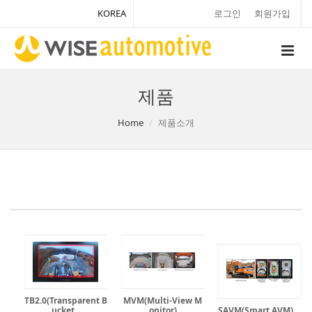
KOREA
로그인
회원가입
제품
Home
제품소개
TB2.0(Transparent B
MVM(Multi-View M
ucket ..
onitor)
SAVM(Smart AVM)