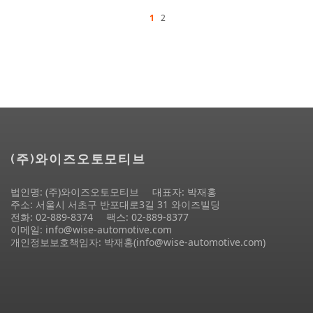
1
2
(주)와이즈오토모티브
법인명: (주)와이즈오토모티브
대표자: 박재홍
주소: 서울시 서초구 반포대로3길 31 와이즈빌딩
전화: 02-889-8374
팩스: 02-889-8377
이메일: info@wise-automotive.com
개인정보보호책임자: 박재홍(info@wise-automotive.com)