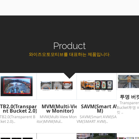
Product
와이즈오토모티브를 대표하는 제품입니다.
투명 버
Transparen
TB2.0(Transpare
MVM(Multi-Vie
SAVM(Smart AV
Bucket투명 
nt Bucket 2.0)
w Monitor)
M)
킷 ..
TB2.0(Transparent B
MVM(Multi-View Mon
SAVM(Smart AVM)SA
ket 2.0)..
itor)MVM(Mul..
VM(SMART AVM)..