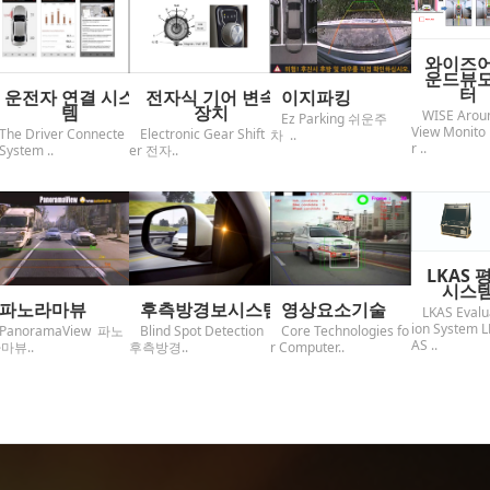
와이즈
운드뷰
터
운전자 연결 시스
전자식 기어 변속
이지파킹
템
장치
WISE Arou
Ez Parking 쉬운주
View Monito
The Driver Connecte
Electronic Gear Shift
차 ..
r ..
System ..
er 전자..
LKAS 
시스
파노라마뷰
후측방경보시스템
영상요소기술
LKAS Evalu
ion System L
PanoramaView 파노
Blind Spot Detection
Core Technologies fo
AS ..
마뷰..
후측방경..
r Computer..